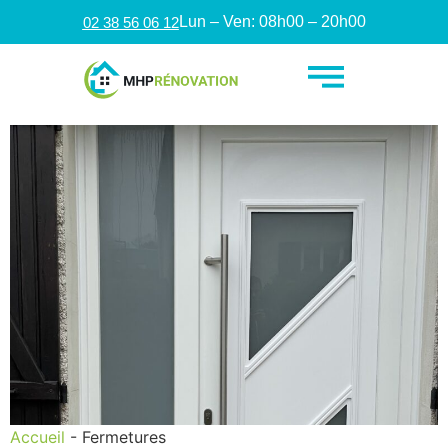
Lun – Ven: 08h00 – 20h00
02 38 56 06 12
Accueil
-
Fermetures