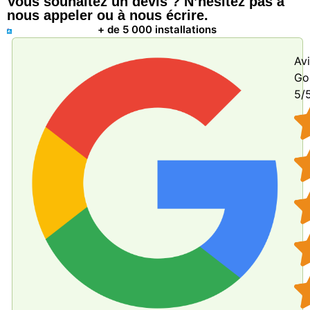
Vous souhaitez un devis ? N’hésitez pas à
nous appeler ou à nous écrire.
+ de 5 000 installations
Av
Go
5/