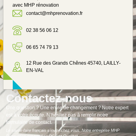
avec MHP rénovation
contact@mhprenovation.fr
02 38 56 06 12
06 65 74 79 13
12 Rue des Grands Chênes 45740, LAILLY-
EN-VAL
Contactez-nous
Une question ? Une envie de changement ? Notre expert
est à votre écoute. N’hésitez pas à remplir notre
formulaire de contact.
Le savoir-faire français s’invite chez vous. Notre entreprise MHP