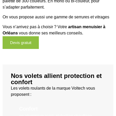
palette de 300 couleurs. En mono ou bi-couleur, pour
s’adapter parfaitement.
On vous propose aussi une gamme de serrures et vitrages
Vous n’arrivez pas à choisir ? Votre
artisan menuisier à
Orléans
vous donne ses meilleurs conseils.
Devis gratuit
Nos volets allient protection et
confort
Les volets roulants de la marque Voltech vous
proposent :
Confort
P
en aluminium isolé, réduction chauffage
j